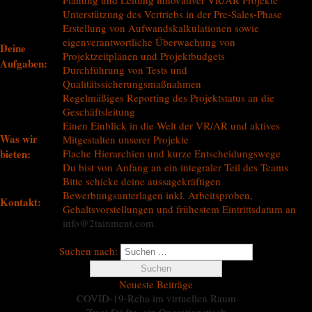
Planung und Leitung innovativer VR/AR Projekte
Unterstützung des Vertriebs in der Pre-Sales-Phase
Erstellung von Aufwandskalkulationen sowie
eigenverantwortliche Überwachung von
Deine
Projektzeitplänen und Projektbudgets
Aufgaben:
Durchführung von Tests und
Qualitätssicherungsmaßnahmen
Regelmäßiges Reporting des Projektstatus an die
Geschäftsleitung
Einen Einblick in die Welt der VR/AR und aktives
Was wir
Mitgestalten unserer Projekte
bieten:
Flache Hierarchien und kurze Entscheidungswege
Du bist von Anfang an ein integraler Teil des Teams
Bitte schicke deine aussagekräftigen
Bewerbungsunterlagen inkl. Arbeitsproben,
Kontakt:
Gehaltsvorstellungen und frühestem Eintrittsdatum an
info@2tainment.com
Suchen nach:
Neueste Beiträge
COVID-19-Reha im virtuellen Raum