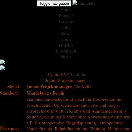
Toggle navigation
Home
Projects
Services
Jobs
News
Home
Projekte
Leistungen
News
16. Juni 2017
admin
Junior Projektmanager
Stelle:
Junior Projektmanager
(Vollzeit)
Standort:
Magdeburg / Berlin
2tainment entwickelt und forscht in Kooperation mit
verschiedenen Universitäten innovative und höchst
anspruchsvolle Virtual Reality und Augmented Reality
Systeme, die in der Medizin ihre Anwendung finden wie
z.B. für präoperative Eingriffsplanung, intraoperative
Über uns:
Unterstützung, Rehabilitation und Training. Mit unserem